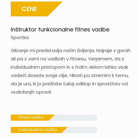
CENE
Inštruktor funkcionalne fitnes vadbe
Sportka
Gibanje mi predstavlja način življenja. Najraje v gorah
ali pa z vami na vadbah v fitnesu. Verjamem, da z
individualnim pristopom in s trdim delom lahko vsak
vadeči doseže svoje cilje. Hkrati pa stremim k temu,
da je ura, ki jo preživite tukaj odklop in sprostitev od
vsakdanjih opravil.
Fitnes vadba
10
Individualna vadba
10