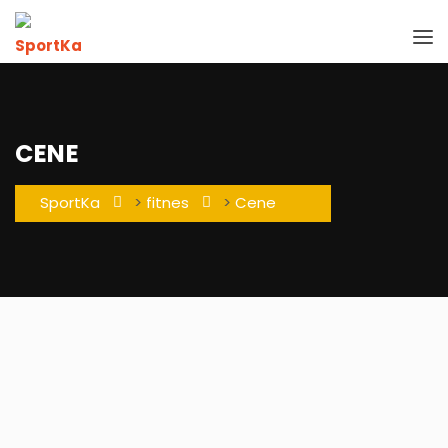
CENE
SportKa
>
fitnes
>
Cene