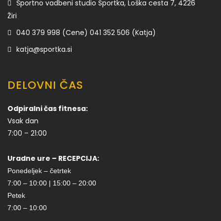
Športno vadbeni studio Sportka, Loška cesta 7, 4226
Žiri
040 379 998 (Cene) 041 352 506 (Katja)
katja@sportka.si
DELOVNI ČAS
Odpiralni čas fitnesa:
Vsak dan
7:00 – 21:00
Uradne ure – RECEPCIJA:
Ponedeljek – četrtek
7:00 – 10:00 | 15:00 – 20:00
Petek
7:00 – 10:00