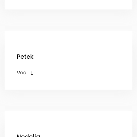
Petek
Več
Nedelja