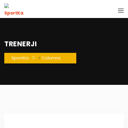
TRENERJI
SportKa
>
Columns